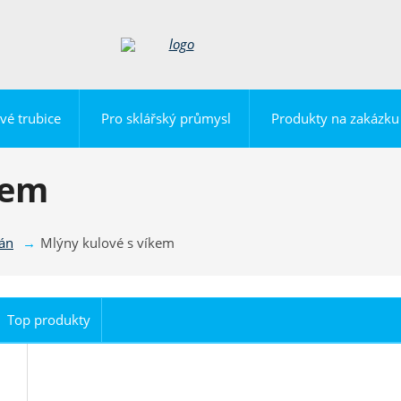
vé trubice
Pro sklářský průmysl
Produkty na zakázku
kem
lán
Mlýny kulové s víkem
Top produkty