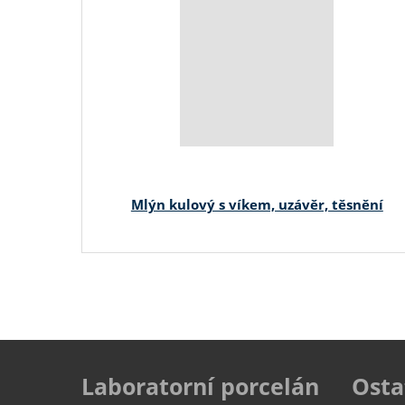
Mlýn kulový s víkem, uzávěr, těsnění
Laboratorní porcelán
Osta