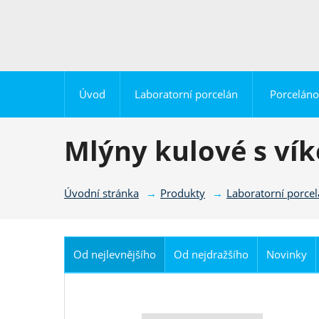
Úvod
Laboratorní porcelán
Porceláno
Mlýny kulové s ví
Úvodní stránka
Produkty
Laboratorní porce
Od nejlevnějšího
Od nejdražšího
Novinky