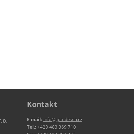
Kontakt
E-mail:
info@jipo-desna.cz
.o.
Tel.:
+420 483 369 710