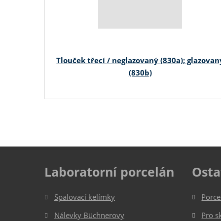
Tlouček třecí / neglazovaný (830a); glazovan
(830b)
Laboratorní porcelán
Osta
Spalovací kelímky
Porce
Nálevky Büchnerovy
Pro s