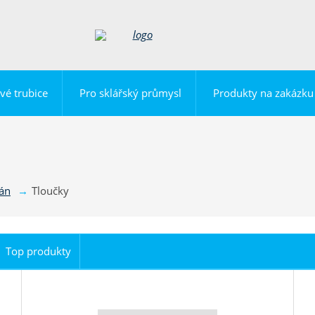
vé trubice
Pro sklářský průmysl
Produkty na zakázku
lán
Tloučky
Top produkty