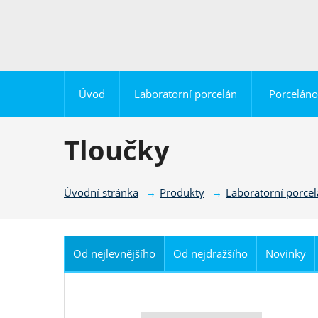
Úvod
Laboratorní porcelán
Porceláno
Tloučky
Úvodní stránka
Produkty
Laboratorní porce
Od nejlevnějšího
Od nejdražšího
Novinky