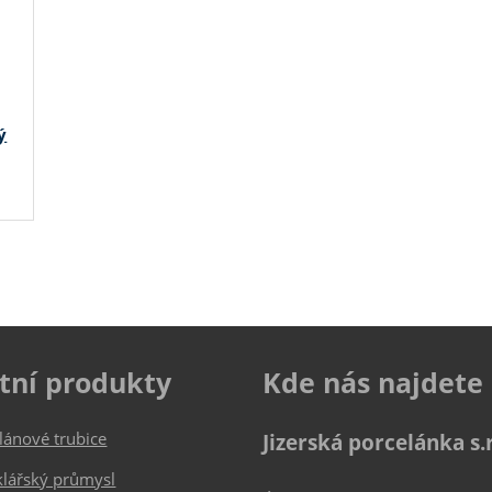
ý
tní produkty
Kde nás najdete
lánové trubice
Jizerská porcelánka s.r
klářský průmysl