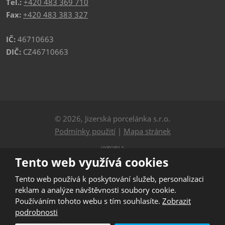
Tel.:
+420 483 369 710
Fax:
+420 483 383 327
IČ:
46710663
DIČ:
CZ46710663
© 2026, Jizerská porcelánka s.r.o.
Podmínky použití
|
Mapa stránek
VYROBILA
Tento web využívá cookies
Tento web používá k poskytování služeb, personalizaci
Tento web je chráněn pomocí Google ReCAPTCHA a platí
reklam a analýze návštěvnosti soubory cookie.
pro něj
Používáním tohoto webu s tím souhlasíte.
Zobrazit
zásady ochrany osobních údajů
a
smluvní podmínky
podrobnosti
společnosti Google.