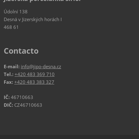
Údolní 138
Desná v Jizerských horách I
468 61
Contacto
E-mail:
info@jipo-desna.cz
Tel.:
+420 483 369 710
Fax:
+420 483 383 327
IČ:
46710663
DIČ:
CZ46710663