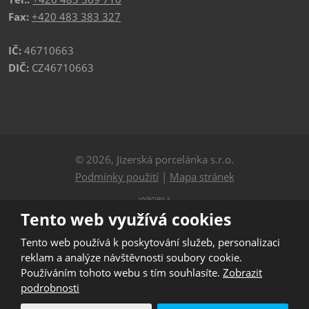
Fax:
+420 483 383 327
IČ:
46710663
DIČ:
CZ46710663
© 2026, Jizerská porcelánka s.r.o.
Podmínky použití
|
Mapa stránek
VYROBILA
Tento web využívá cookies
Tento web používá k poskytování služeb, personalizaci
Tento web je chráněn pomocí Google ReCAPTCHA a platí
reklam a analýze návštěvnosti soubory cookie.
pro něj
Používáním tohoto webu s tím souhlasíte.
Zobrazit
zásady ochrany osobních údajů
a
smluvní podmínky
podrobnosti
společnosti Google.