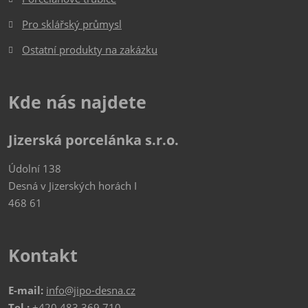
Pro sklářský průmysl
Ostatní produkty na zakázku
Kde nás najdete
Jizerská porcelánka s.r.o.
Údolní 138
Desná v Jizerských horách I
468 61
Kontakt
E-mail:
info@jipo-desna.cz
Tel.:
+420 483 369 710