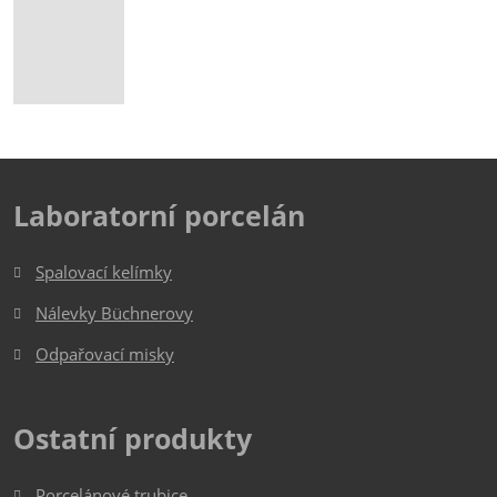
Laboratorní porcelán
Spalovací kelímky
Nálevky Büchnerovy
Odpařovací misky
Ostatní produkty
Porcelánové trubice