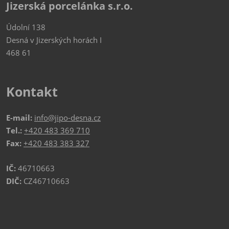
Jizerská porcelánka s.r.o.
Údolní 138
Desná v Jizerských horách I
468 61
Kontakt
E-mail:
info@jipo-desna.cz
Tel.:
+420 483 369 710
Fax:
+420 483 383 327
IČ:
46710663
DIČ:
CZ46710663