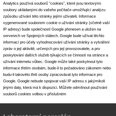
Analytics používá souborů "cookies", které jsou textovými 
soubory ukládanými do vašeho počítače umožňující analýzu 
způsobu užívání této stránky jejími uživateli. Informace 
vygenerované souborem cookie o užívání stránky (včetně vaší 
IP adresy) bude společností Google přenesen a uložen na 
serverech ve Spojených státech. Google bude užívat těchto 
informací pro účely vyhodnocování užívání stránky a vytváření 
zpráv o její aktivitě, určených pro její provozovatele, a pro 
poskytování dalších služeb týkajících se činností na stránce a 
užívání internetu vůbec. Google může také poskytnout tyto 
informace třetím osobám, bude-li to požadováno zákonem nebo 
budu-li takovéto třetí osoby zpracovávat tyto informace pro 
Google. Google nebude spojovat vaší IP adresu s jakýmikoli 
jinými daty, která má k dispozici. Můžete odmítnout používání 
souborů cookies volbou v příslušném 