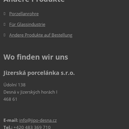
Porzellanrohre
Für Glassindustrie
Andere Produkte auf Bestellung
Wo finden wir uns
Jizerská porcelánka s.r.o.
Údolní 138
Desná v Jizerských horách I
468 61
E-mail:
info@jipo-desna.cz
Tel.:
+420 483 369 710