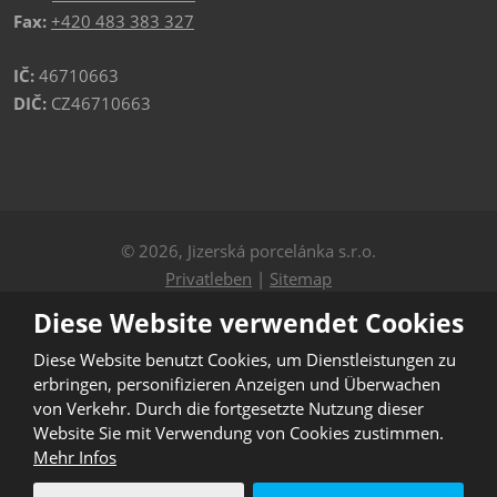
Fax:
+420 483 383 327
IČ:
46710663
DIČ:
CZ46710663
© 2026, Jizerská porcelánka s.r.o.
Privatleben
|
Sitemap
Diese Website verwendet Cookies
ERSTELLT VON
Diese Website benutzt Cookies, um Dienstleistungen zu
erbringen, personifizieren Anzeigen und Überwachen
Diese Website ist durch reCAPTCHA geschützt und es
von Verkehr. Durch die fortgesetzte Nutzung dieser
gelten die
Website Sie mit Verwendung von Cookies zustimmen.
Datenschutzbestimmungen
und
Nutzungsbedingungen
Mehr Infos
von Google.