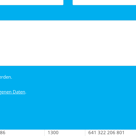
42
140
641 322 206 301
40
150
641 322 206 321
47
232
641 322 206 401
50
285
641 322 206 411
55
300
641 322 206 421
61
400
641 322 206 501
erden.
64
580
641 322 206 611
genen Daten
.
74
700
641 322 206 621
80
1000
641 322 206 721
86
1300
641 322 206 801