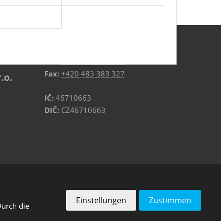
ns
E-mail:
info@jipo-desna.cz
Tel.:
+420 483 369 710
Fax:
+420 483 383 327
.o.
IČ:
46710663
DIČ:
CZ46710663
ERSTELLT VON
Einstellungen
Zustimmen
Durch die
sbedingungen
von Google.