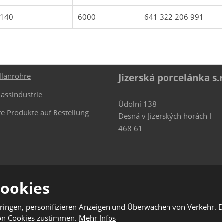
140
6000
641 322 206 991
re Produkte
Wo finden wir u
llanrohre
Jizerská porcelánka s.r
lassindustrie
Údolní 138
e Produkte auf Bestellung
Desná v Jizerských horách I
468 61
Cookies
bringen, personifizieren Anzeigen und Überwachen von Verkehr. 
eCAPTCHA geschützt und es gelten die
Datenschutzbestimmungen
und
Nutzung
von Cookies zustimmen.
Mehr Infos