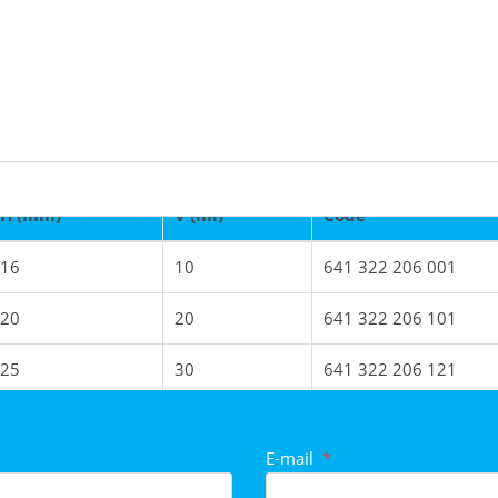
H (mm)
V (ml)
Code
16
10
641 322 206 001
n eingestuft
20
20
641 322 206 101
25
30
641 322 206 121
32
60
641 322 206 201
E-mail
*
38
107
641 322 206 221