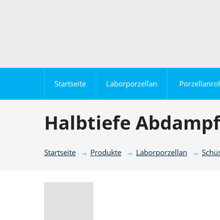
Startseite
Laborporzellan
Porzellanro
Halbtiefe Abdampf
Startseite
Produkte
Laborporzellan
Schüs