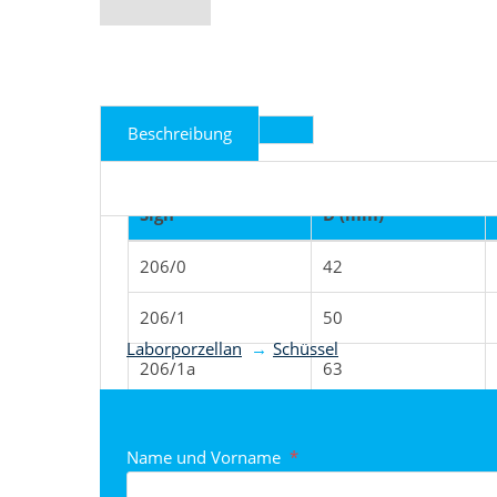
Beschreibung
Sign
D (mm)
206/0
42
Produkt nach Kategorie
206/1
50
Laborporzellan
Schüssel
206/1a
63
206/2
80
Name und Vorname
*
206/2a
81