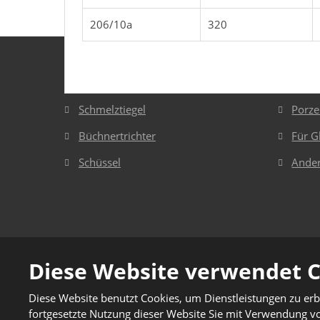
konnte
206/10a
320
nicht
gesendet
Laborporzellan
Ande
werden
Schmelztiegel
Porze
Büchnertrichter
Für G
Schüssel
Ander
© 2026, Jizerská porcelánka s.r.o.
Diese Website verwendet 
Privatleben
|
Sitemap
Diese Website benutzt Cookies, um Dienstleistungen zu er
Diese Website ist durch r
fortgesetzte Nutzung dieser Website Sie mit Verwendung 