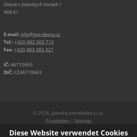
Desná v Jizerských horách I
468 61
E-mail:
info@jipo-desna.cz
Tel.:
+420 483 369 710
Fax:
+420 483 383 327
IČ:
46710663
DIČ:
CZ46710663
© 2026, Jizerská porcelánka s.r.o.
Privatleben
|
Sitemap
Diese Website verwendet Cookies
ERSTELLT VON