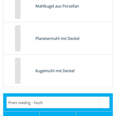
Mahlkugel aus Porzellan
Planetarmühl mit Deckel
Kugelmühl mit Deckel
Preis niedrig - hoch
Preis hoch-niedrig
Nachrichten
T
Preis niedrig - hoch