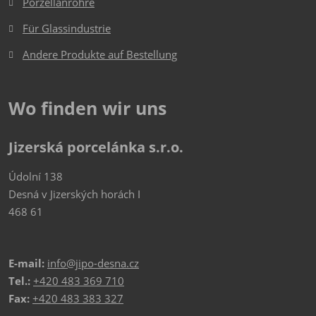
Porzellanrohre
Für Glassindustrie
Andere Produkte auf Bestellung
Wo finden wir uns
Jizerská porcelánka s.r.o.
Údolní 138
Desná v Jizerských horách I
468 61
E-mail:
info@jipo-desna.cz
Tel.:
+420 483 369 710
Fax:
+420 483 383 327