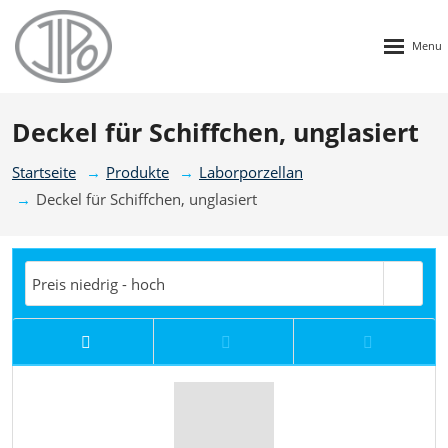
Rozbalen
menu
Deckel für Schiffchen, unglasiert
Startseite
Produkte
Laborporzellan
Deckel für Schiffchen, unglasiert
Preis niedrig - hoch
Preis hoch-niedrig
Nachrichten
T
Preis niedrig - hoch