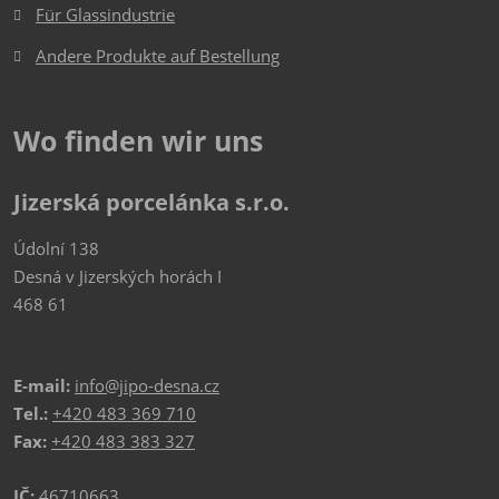
Für Glassindustrie
Andere Produkte auf Bestellung
Wo finden wir uns
Jizerská porcelánka s.r.o.
Údolní 138
Desná v Jizerských horách I
468 61
E-mail:
info@jipo-desna.cz
Tel.:
+420 483 369 710
Fax:
+420 483 383 327
IČ:
46710663