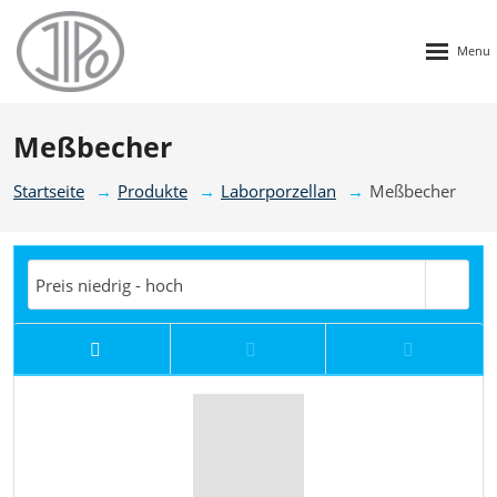
Rozbalen
menu
Meßbecher
Startseite
Produkte
Laborporzellan
Meßbecher
Preis niedrig - hoch
Preis hoch-niedrig
Nachrichten
T
Preis niedrig - hoch