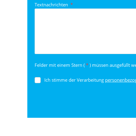
Textnachrichten
*
Felder mit einem Stern (
*
) müssen ausgefüllt w
Ich stimme der Verarbeitung
personenbezo
Ich
stimme
der
Verarbeitung
personenbezogenen
Daten
.
Das
Formular
konnte
nicht