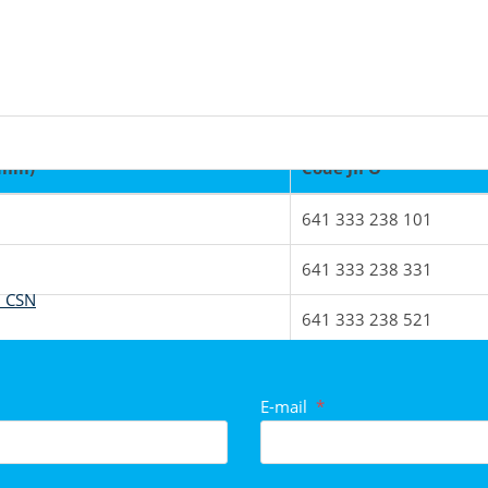
(mm)
Code JIPO
641 333 238 101
n eingestuft
641 333 238 331
, CSN
641 333 238 521
641 333 238 821
E-mail
*
641 333 238 991