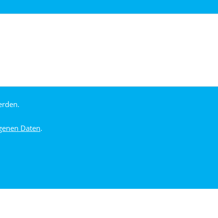
erden.
genen Daten
.