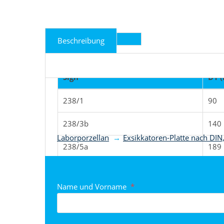
Beschreibung
Sign
D1 
238/1
90
Produkt nach Kategorie
238/3b
140
Laborporzellan
Exsikkatoren-Platte nach DIN
238/5a
189
238/8a
241
Name und Vorname
*
238/10a
290