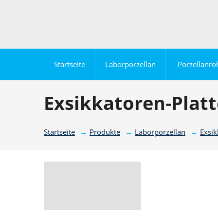
Startseite
Laborporzellan
Porzellanro
Exsikkatoren-Plat
Startseite
Produkte
Laborporzellan
Exsik