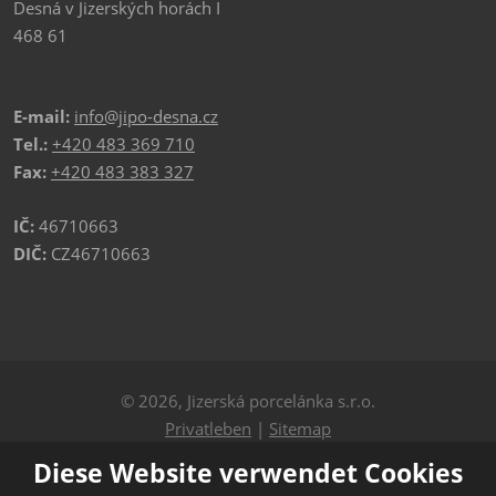
Desná v Jizerských horách I
468 61
E-mail:
info@jipo-desna.cz
Tel.:
+420 483 369 710
Fax:
+420 483 383 327
IČ:
46710663
DIČ:
CZ46710663
© 2026, Jizerská porcelánka s.r.o.
Privatleben
|
Sitemap
Diese Website verwendet Cookies
ERSTELLT VON