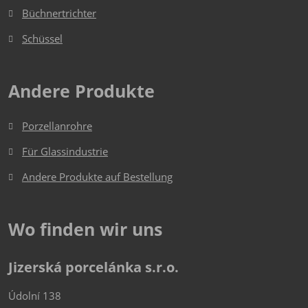
werden
Büchnertrichter
Schüssel
Andere Produkte
Porzellanrohre
Für Glassindustrie
Andere Produkte auf Bestellung
Wo finden wir uns
Jizerská porcelánka s.r.o.
Údolní 138