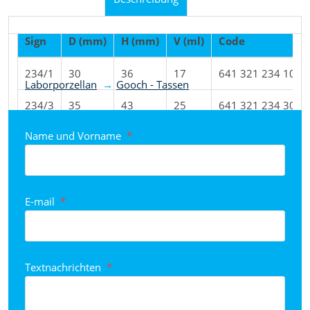
Sign
D (mm)
H (mm)
V (ml)
Code
Produkt nach Kategorien eingestuft
234/1
30
36
17
641 321 234 101
Laborporzellan
Gooch - Tassen
234/3
35
43
25
641 321 234 301
Name und Vorname
*
234/4
39
49
35
641 321 234 401
234/5
60
71
120
641 321 234 501
E-mail
*
Textnachrichten
*