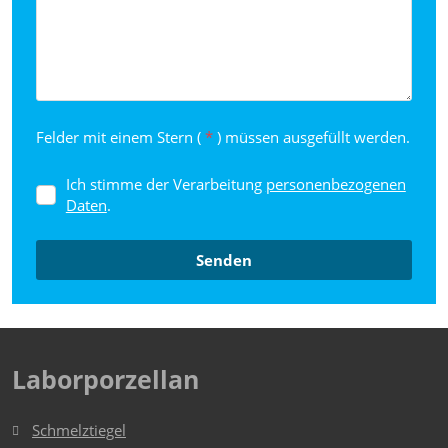
Felder mit einem Stern (
*
) müssen ausgefüllt werden.
Ich stimme der Verarbeitung
personenbezogenen
Ich
Daten
.
stimme
der
Verarbeitung
personenbezogenen
Senden
Daten
.
Das
Formular
konnte
Laborporzellan
nicht
gesendet
Schmelztiegel