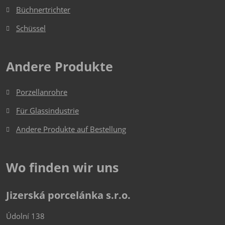
werden
Büchnertrichter
Schüssel
Andere Produkte
Porzellanrohre
Für Glassindustrie
Andere Produkte auf Bestellung
Wo finden wir uns
Jizerská porcelánka s.r.o.
Údolní 138