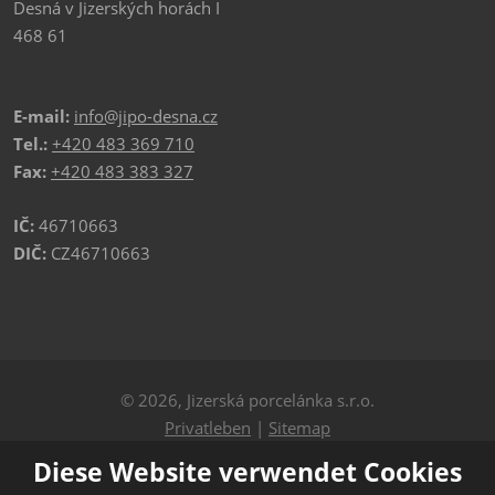
Desná v Jizerských horách I
468 61
E-mail:
info@jipo-desna.cz
Tel.:
+420 483 369 710
Fax:
+420 483 383 327
IČ:
46710663
DIČ:
CZ46710663
© 2026, Jizerská porcelánka s.r.o.
Privatleben
|
Sitemap
Diese Website verwendet Cookies
ERSTELLT VON