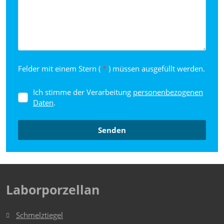
207/7
170
55
558
641 322 207 701
Felder mit einem Stern (
*
) müssen ausgefüllt werden.
Ich stimme der Verarbeitung
personenbezogenen
Ich
Daten
.
stimme
der
Verarbeitung
personenbezogenen
Senden
Daten
.
Das
Formular
konnte
Laborporzellan
nicht
gesendet
Schmelztiegel