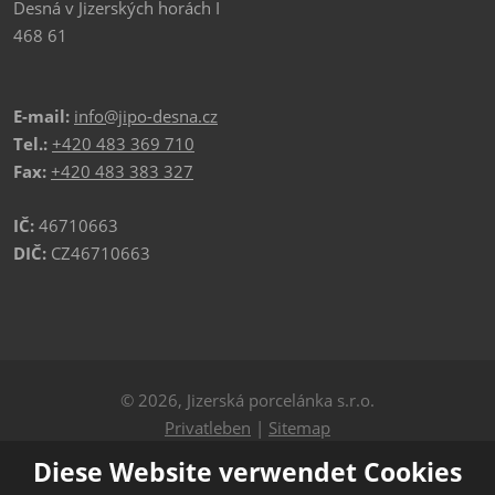
Desná v Jizerských horách I
468 61
E-mail:
info@jipo-desna.cz
Tel.:
+420 483 369 710
Fax:
+420 483 383 327
IČ:
46710663
DIČ:
CZ46710663
© 2026, Jizerská porcelánka s.r.o.
Privatleben
|
Sitemap
Diese Website verwendet Cookies
ERSTELLT VON