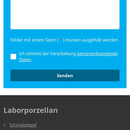
Felder mit einem Stern (
*
) müssen ausgefüllt werden.
Ich stimme der Verarbeitung
personenbezogenen
Ich
Daten
.
stimme
der
Verarbeitung
personenbezogenen
Senden
Daten
.
Das
Formular
konnte
Laborporzellan
nicht
gesendet
Schmelztiegel