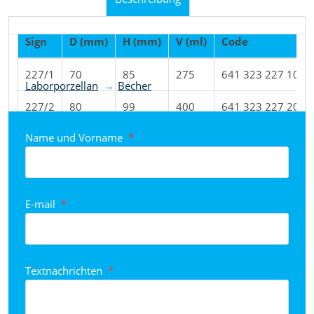
Sign
D (mm)
H (mm)
V (ml)
Code
Produkt nach Kategorien eingestuft
227/1
70
85
275
641 323 227 101
Laborporzellan
Becher
227/2
80
99
400
641 323 227 201
Name und Vorname
*
227/3
90
116
620
641 323 227 301
227/4
100
129
860
641 323 227 401
227/5
123
100
950
641 323 227 501
E-mail
*
Textnachrichten
*