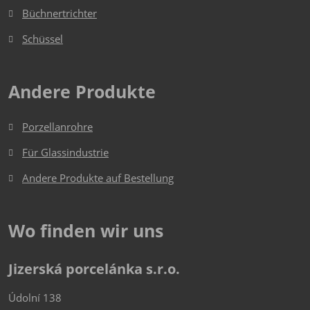
werden
Büchnertrichter
Schüssel
Andere Produkte
Porzellanrohre
Für Glassindustrie
Andere Produkte auf Bestellung
Wo finden wir uns
Jizerská porcelánka s.r.o.
Údolní 138