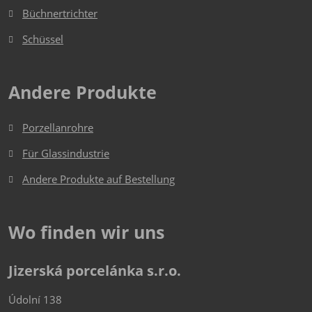
werden
Büchnertrichter
Schüssel
Andere Produkte
Porzellanrohre
Für Glassindustrie
Andere Produkte auf Bestellung
Wo finden wir uns
Jizerská porcelánka s.r.o.
Údolní 138