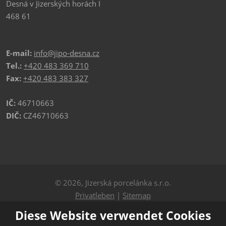
Desná v Jizerských horách I
468 61
E-mail:
info@jipo-desna.cz
Tel.:
+420 483 369 710
Fax:
+420 483 383 327
IČ:
46710663
DIČ:
CZ46710663
© 2026, Jizerská porcelánka s.r.o.
Privatleben
|
Sitemap
Diese Website verwendet Cookies
ERSTELLT VON