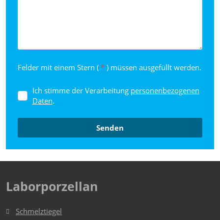
Felder mit einem Stern (
*
) müssen ausgefüllt werden.
Ich stimme der Verarbeitung
personenbezogenen
Ich
Daten
.
stimme
der
Verarbeitung
personenbezogenen
Senden
Daten
.
Das
Formular
konnte
Laborporzellan
nicht
gesendet
Schmelztiegel