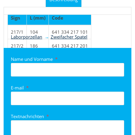
Sign
L (mm)
Code
Produkt nach Kategorien eingestuft
217/1
104
641 334 217 101
Laborporzellan
Zweifacher Spatel
217/2
186
641 334 217 201
Name und Vorname
*
217/3
250
641 334 217 301
217/4
298
641 334 217 401
E-mail
*
Textnachrichten
*