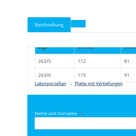
Beschreibung
Sign
a (mm)
b (m
263/5
112
81
Produkt nach Kategorie
263/6
115
91
Laborporzellan
Platte mit Vertiefungen
Name und Vorname
*