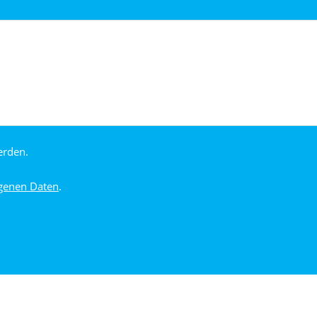
erden.
genen Daten
.