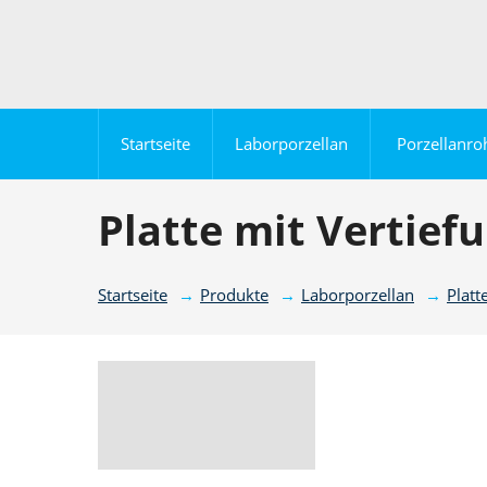
Startseite
Laborporzellan
Porzellanro
Platte mit Vertief
Startseite
Produkte
Laborporzellan
Platt