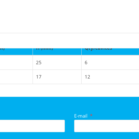
m)
H (mm)
Qty/cavites
25
6
n eingestuft
17
12
E-mail
*