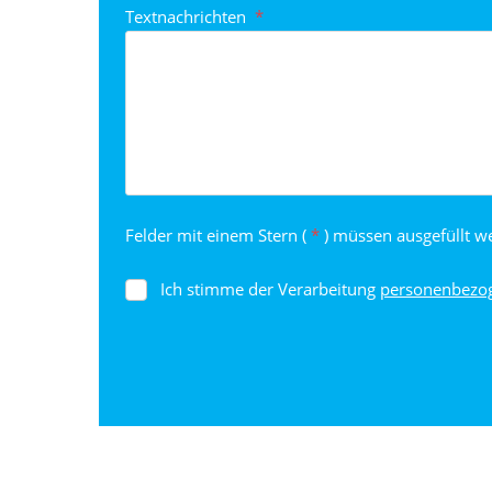
Textnachrichten
*
Felder mit einem Stern (
*
) müssen ausgefüllt w
Ich stimme der Verarbeitung
personenbezo
Ich
stimme
der
Verarbeitung
personenbezogenen
Daten
.
Das
Formular
konnte
nicht