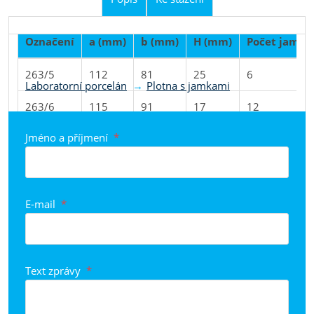
Označení
a (mm)
b (mm)
H (mm)
Počet jamek
Produkt je zařazen do kategorií
263/5
112
81
25
6
Laboratorní porcelán
Plotna s jamkami
263/6
115
91
17
12
Jméno a příjmení
*
E-mail
*
Text zprávy
*