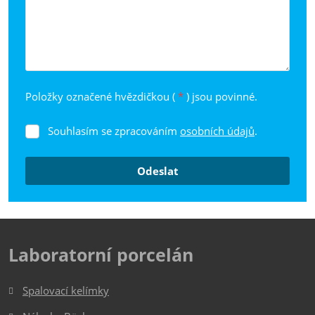
Položky označené hvězdičkou (
*
) jsou povinné.
Souhlasím se zpracováním
osobních údajů
.
Souhlasím
se
zpracováním
Odeslat
osobních
údajů
.
Formulář
se
nepodařilo
Laboratorní porcelán
odeslat.
Spalovací kelímky