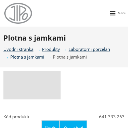
Rozbalen
menu
Plotna s jamkami
Úvodní stránka
Produkty
Laboratorní porcelán
Plotna s jamkami
Plotna s jamkami
Kód produktu
641 333 263
Popis
Ke stažení