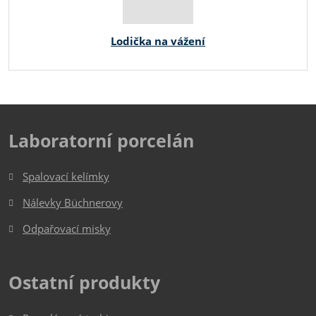
Lodička na vážení
Laboratorní porcelán
Spalovací kelímky
Nálevky Büchnerovy
Odpařovací misky
Ostatní produkty