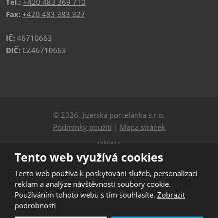
Tel.:
+420 483 369 710
Fax:
+420 483 383 327
IČ:
46710663
DIČ:
CZ46710663
© 2026, Jizerská porcelánka s.r.o.
Podmínky použití
|
Mapa stránek
VYROBILA
Tento web využívá cookies
Tento web používá k poskytování služeb, personalizaci
Tento web je chráněn pomocí Google ReCAPTCHA a platí
reklam a analýze návštěvnosti soubory cookie.
pro něj
Používáním tohoto webu s tím souhlasíte.
Zobrazit
zásady ochrany osobních údajů
a
smluvní podmínky
podrobnosti
společnosti Google.