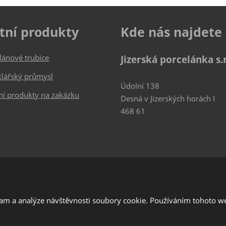
tní produkty
Kde nás najdete
lánové trubice
Jizerská porcelánka s.r
klářský průmysl
Údolní 138
ní produkty na zakázku
Desná v Jizerských horách I
468 61
lam a analýze návštěvnosti soubory cookie. Používáním tohoto we
í Google ReCAPTCHA a platí pro něj
zásady ochrany osobních údajů
a
smluvní 