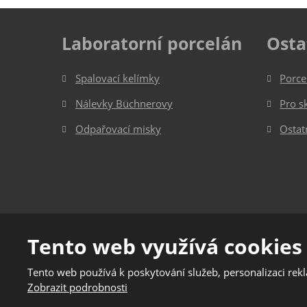
Laboratorní porcelán
Osta
Spalovací kelímky
Porce
Nálevky Büchnerovy
Pro s
Odpařovací misky
Ostat
© 2026, Jizerská porcelánka s.r.o.
Tento web využívá cookies
Podmínky použití
|
Mapa stránek
Tento web používá k poskytování služeb, personalizaci rek
Tento web je chráněn pomoc
Zobrazit podrobnosti