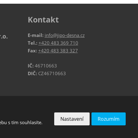
Kontakt
E-mail:
info@jipo-desna.cz
.o.
Tel.:
+420 483 369 710
Fax:
+420 483 383 327
IČ:
46710663
DIČ:
CZ46710663
VYROBILA
Nastavení
Rozumím
bu s tím souhlasíte.
podmínky
společnosti Google.