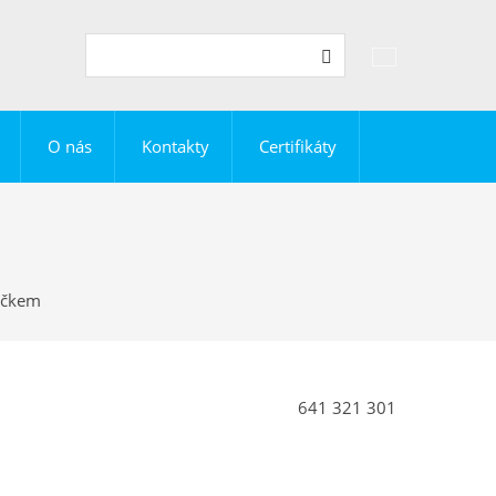
Vyhledávání
Hledat
O nás
Kontakty
Certifikáty
víčkem
641 321 301