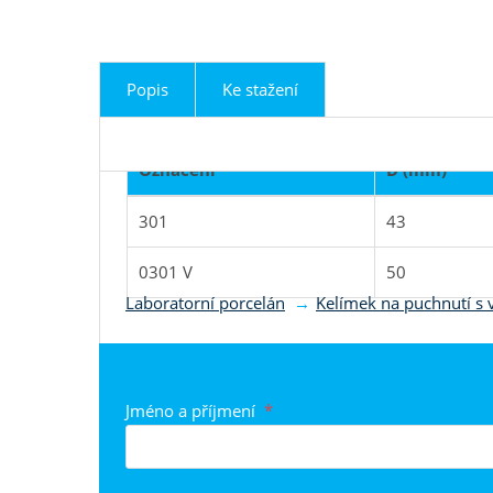
Popis
Ke stažení
Označení
D (mm)
301
43
Produkt je zařazen do k
0301 V
50
Laboratorní porcelán
Kelímek na puchnutí s
Jméno a příjmení
*