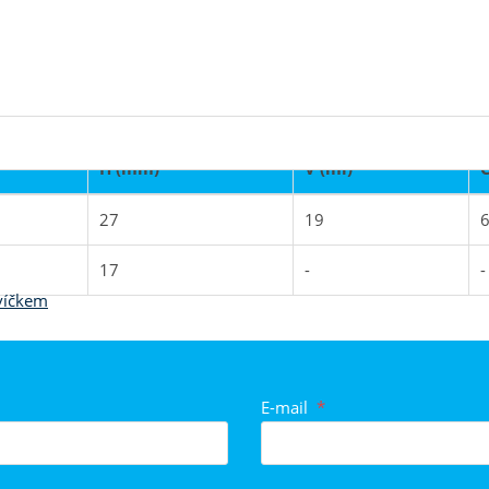
H (mm)
V (ml)
Č
27
19
6
ategorií
17
-
-
 víčkem
E-mail
*