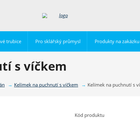
vé trubice
Pro sklářský průmysl
Produkty na zakázku
tí s víčkem
lán
Kelímek na puchnutí s víčkem
Kelímek na puchnutí s 
Kód produktu