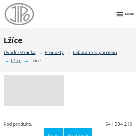
Rozbalen
menu
Lžíce
Úvodní stránka
Produkty
Laboratorní porcelán
Lžíce
Lžíce
Kód produktu
641 334 219
Popis
Ke stažení