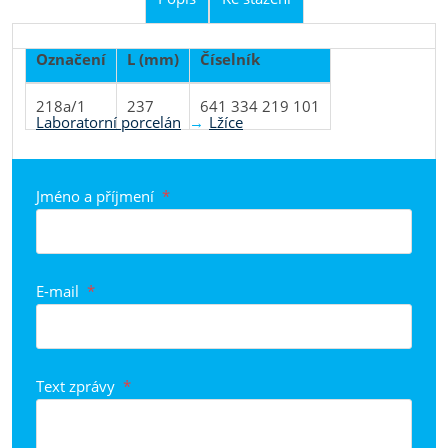
Označení
L (mm)
Číselník
Produkt je zařazen do kategorií
218a/1
237
641 334 219 101
Laboratorní porcelán
Lžíce
Jméno a příjmení
*
E-mail
*
Text zprávy
*