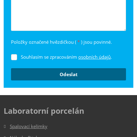
Položky označené hvězdičkou (
*
) jsou povinné.
Souhlasím se zpracováním
osobních údajů
.
Souhlasím
se
zpracováním
Odeslat
osobních
údajů
.
Formulář
se
nepodařilo
Laboratorní porcelán
odeslat.
Spalovací kelímky