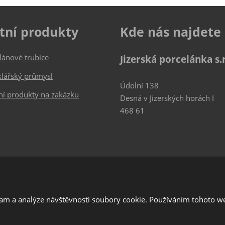
tní produkty
Kde nás najdete
lánové trubice
Jizerská porcelánka s.r
klářský průmysl
Údolní 138
ní produkty na zakázku
Desná v Jizerských horách I
468 61
lam a analýze návštěvnosti soubory cookie. Používáním tohoto we
í Google ReCAPTCHA a platí pro něj
zásady ochrany osobních údajů
a
smluvní 