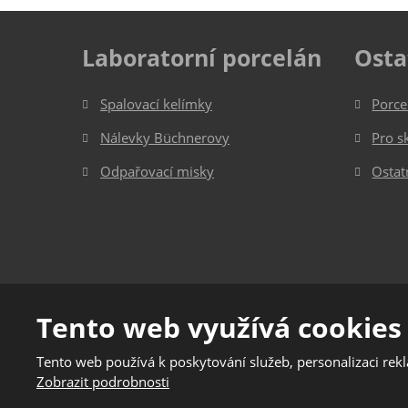
Laboratorní porcelán
Osta
Spalovací kelímky
Porce
Nálevky Büchnerovy
Pro s
Odpařovací misky
Ostat
© 2026, Jizerská porcelánka s.r.o.
Tento web využívá cookies
Podmínky použití
|
Mapa stránek
Tento web používá k poskytování služeb, personalizaci rek
Tento web je chráněn pomoc
Zobrazit podrobnosti