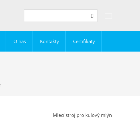
Vyhledávání
Hledat
O nás
Kontakty
Certifikáty
n
Mlecí stroj pro kulový mlýn