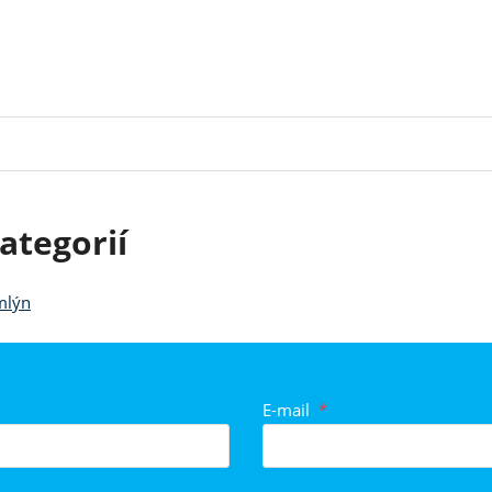
ategorií
mlýn
E-mail
*