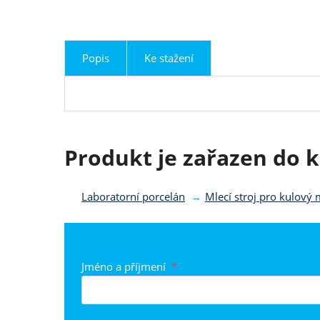
Popis
Ke stažení
Produkt je zařazen do k
Laboratorní porcelán
Mlecí stroj pro kulový 
Jméno a příjmení
*