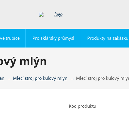
vé trubice
Pro sklářský průmysl
Produkty na zakázku
lový mlýn
lán
Mlecí stroj pro kulový mlýn
Mlecí stroj pro kulový mlý
Kód produktu