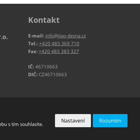
Kontakt
E-mail:
info@jipo-desna.cz
.o.
Tel.:
+420 483 369 710
Fax:
+420 483 383 327
IČ:
46710663
DIČ:
CZ46710663
VYROBILA
Nastavení
Rozumím
bu s tím souhlasíte.
podmínky
společnosti Google.