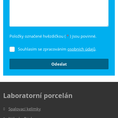
Položky označené hvězdičkou (
*
) jsou povinné.
Souhlasím se zpracováním
osobních údajů
.
Souhlasím
se
zpracováním
Odeslat
osobních
údajů
.
Formulář
se
nepodařilo
Laboratorní porcelán
odeslat.
Spalovací kelímky