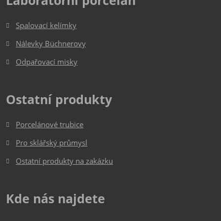
Laboratorní porcelán
odeslat.
Spalovací kelímky
Nálevky Büchnerovy
Odpařovací misky
Ostatní produkty
Porcelánové trubice
Pro sklářský průmysl
Ostatní produkty na zakázku
Kde nás najdete