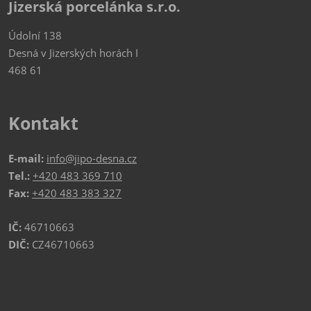
Jizerská porcelánka s.r.o.
Údolní 138
Desná v Jizerských horách I
468 61
Kontakt
E-mail:
info@jipo-desna.cz
Tel.:
+420 483 369 710
Fax:
+420 483 383 327
IČ:
46710663
DIČ:
CZ46710663