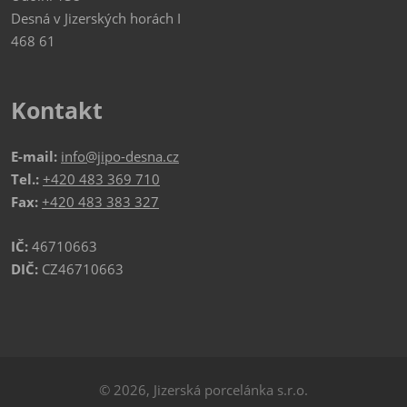
Desná v Jizerských horách I
468 61
Kontakt
E-mail:
info@jipo-desna.cz
Tel.:
+420 483 369 710
Fax:
+420 483 383 327
IČ:
46710663
DIČ:
CZ46710663
© 2026, Jizerská porcelánka s.r.o.