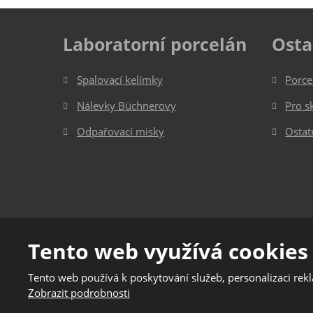
Laboratorní porcelán
Osta
Spalovací kelímky
Porce
Nálevky Büchnerovy
Pro s
Odpařovací misky
Ostat
© 2026, Jizerská porcelánka s.r.o.
Tento web využívá cookies
Podmínky použití
|
Mapa stránek
Tento web používá k poskytování služeb, personalizaci rek
Tento web je chráněn pomoc
Zobrazit podrobnosti