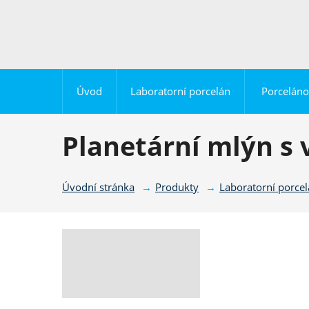
Úvod
Laboratorní porcelán
Porceláno
Planetární mlýn s
Úvodní stránka
Produkty
Laboratorní porce