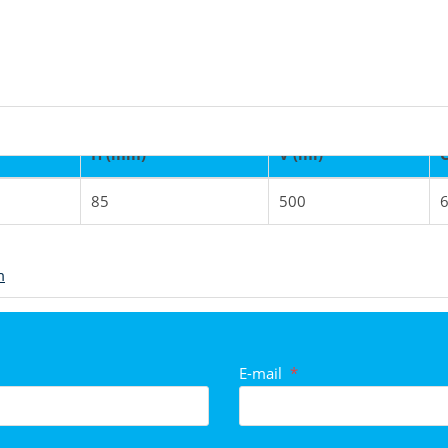
H (mm)
V (ml)
Č
85
500
6
ategorií
m
E-mail
*