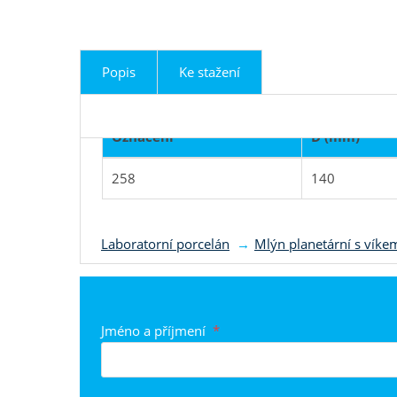
Popis
Ke stažení
Označení
D (mm)
258
140
Produkt je zařazen do k
Laboratorní porcelán
Mlýn planetární s víke
Jméno a příjmení
*