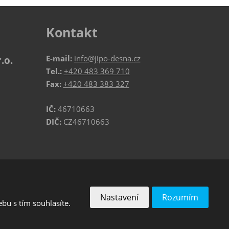
Kontakt
E-mail:
info@jipo-desna.cz
.o.
Tel.:
+420 483 369 710
Fax:
+420 483 383 327
IČ:
46710663
DIČ:
CZ46710663
VYROBILA
Nastavení
Rozumím
bu s tím souhlasíte.
podmínky
společnosti Google.