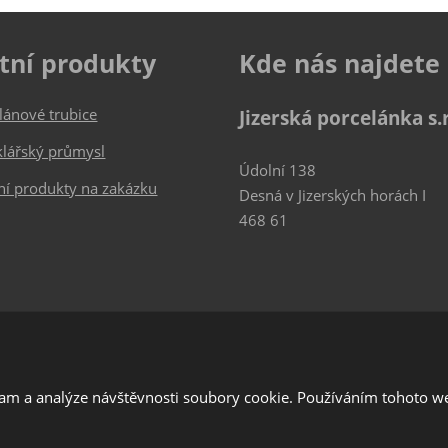
tní produkty
Kde nás najdete
lánové trubice
Jizerská porcelánka s.r
klářský průmysl
Údolní 138
ní produkty na zakázku
Desná v Jizerských horách I
468 61
lam a analýze návštěvnosti soubory cookie. Používáním tohoto we
í Google ReCAPTCHA a platí pro něj
zásady ochrany osobních údajů
a
smluvní 