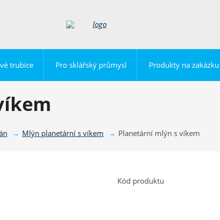
vé trubice
Pro sklářský průmysl
Produkty na zakázku
 víkem
lán
Mlýn planetární s víkem
Planetární mlýn s víkem
Kód produktu