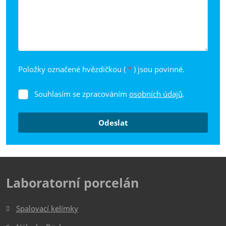
Položky označené hvězdičkou (
*
) jsou povinné.
Souhlasím se zpracováním
osobních údajů
.
Souhlasím
se
zpracováním
Odeslat
osobních
údajů
.
Formulář
se
nepodařilo
Laboratorní porcelán
odeslat.
Spalovací kelímky