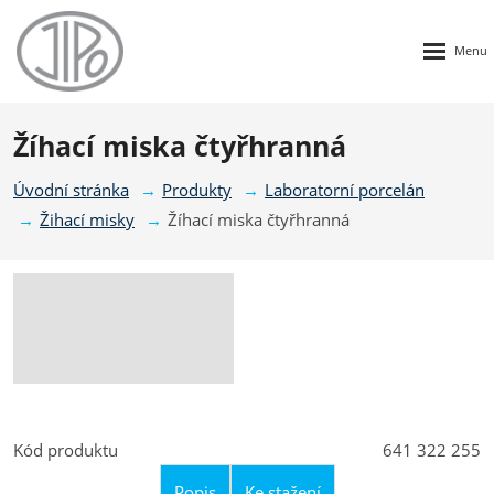
Rozbalen
menu
Žíhací miska čtyřhranná
Úvodní stránka
Produkty
Laboratorní porcelán
Žihací misky
Žíhací miska čtyřhranná
Kód produktu
641 322 255
Popis
Ke stažení