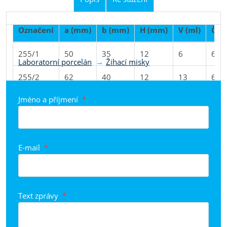
Označení
a (mm)
b (mm)
H (mm)
V (ml)
Číse
Produkt je zařazen do kategorií
255/1
50
35
12
6
641
Laboratorní porcelán
Žihací misky
255/2
62
40
12
13
641
Jméno a příjmení
*
255/2a
74
49
14
28
641
255/3
95
65
14
40
641
E-mail
*
Text zprávy
*